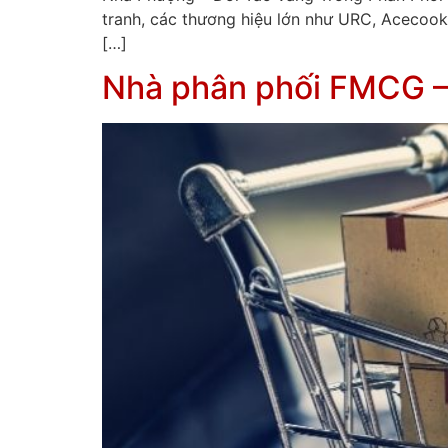
tranh, các thương hiệu lớn như URC, Acecoo
[…]
Nhà phân phối FMCG – 