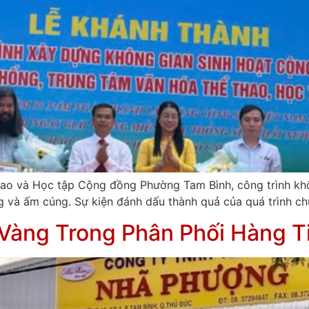
ao và Học tập Cộng đồng Phường Tam Bình, công trình khô
g và ấm cúng. Sự kiện đánh dấu thành quả của quá trình ch
Vàng Trong Phân Phối Hàng T