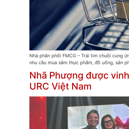
Nhà phân phối FMCG – Trái tim chuỗi cun
nhu cầu mua sắm thực phẩm, đồ uống, sản ph
Nhã Phượng được vinh 
URC Việt Nam