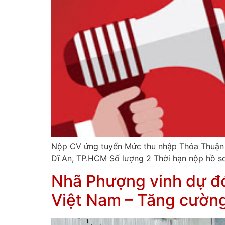
Nộp CV ứng tuyển Mức thu nhập Thỏa Thuận T
Dĩ An, TP.HCM Số lượng 2 Thời hạn nộp hồ s
Nhã Phượng vinh dự đ
Việt Nam – Tăng cường