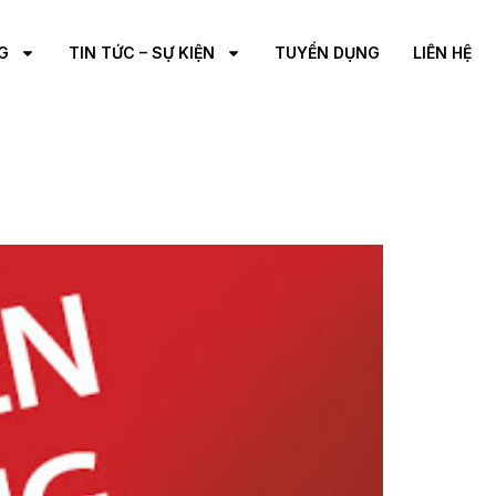
G
TIN TỨC – SỰ KIỆN
TUYỂN DỤNG
LIÊN HỆ